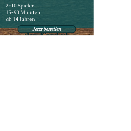
2-10 Spieler
15-90 Minuten
ab 14 Jahren
Jetzt bestellen
BoardGameGeek
Operators - Game overview at Spiel '18
Taverna Ludica Games