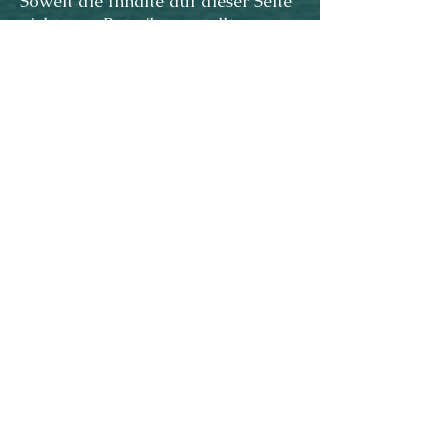
Soweit die Inhalte auf dieser Seite
nicht vom Betreiber erstellt
wurden, werden die Urheberrechte
Dritter
beachtet. Insbesondere werden
Inhalte Dritter als solche
gekennzeichnet. Sollten Sie
trotzdem auf eine
Urheberrechtsverletzung
aufmerksam werden, bitten wir
um einen entsprechenden Hinweis.
Bei
Bekanntwerden von
Rechtsverletzungen werden wir
derartige Inhalte umgehend
entfernen.
Taverna Ludica Games