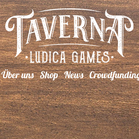
Über uns
Shop
News
Crowdfundin