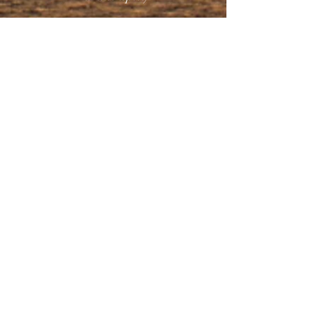
Het Ludieke Gezelschap
Ultra Comix
RatLand Brettspiel Lets Play Eclipse Verlag
mit Regelerklärung Deutsch
SpieleBlog
SPIEL19: Ratland (TL Games) - Deutsche
Version - Kurzvorstellung