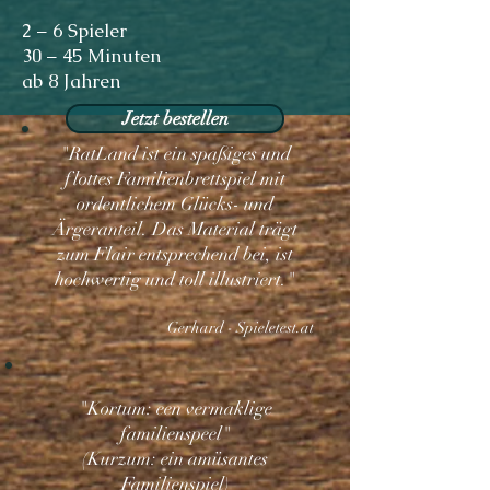
2 – 6 Spieler
30 – 45 Minuten
ab 8 Jahren
Jetzt bestellen
"RatLand ist ein spaßiges und
flottes Familienbrettspiel mit
ordentlichem Glücks- und
Ärgeranteil. Das Material trägt
zum Flair entsprechend bei, ist
hochwertig und toll illustriert."
Gerhard - Spieletest.at
"Kortum: een vermaklige
familienspeel"
(Kurzum: ein amüsantes
Familienspiel)