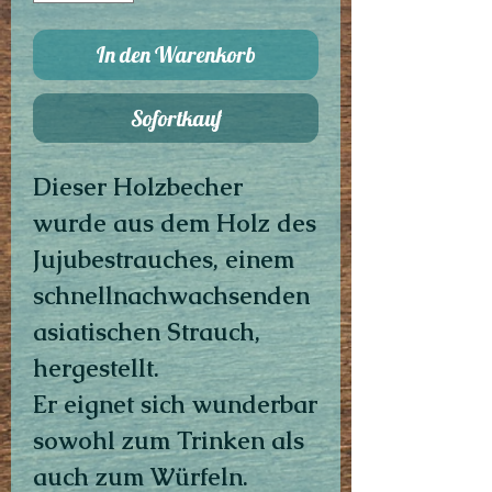
In den Warenkorb
Sofortkauf
Dieser Holzbecher
wurde aus dem Holz des
Jujubestrauches, einem
schnellnachwachsenden
asiatischen Strauch,
hergestellt.
Er eignet sich wunderbar
sowohl zum Trinken als
auch zum Würfeln.