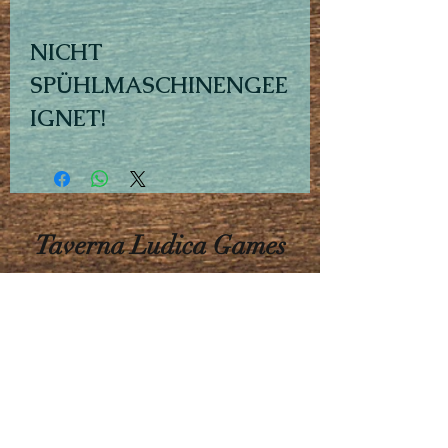
NICHT
SPÜHLMASCHINENGEE
IGNET!
Taverna Ludica Games
info@tl-games.de