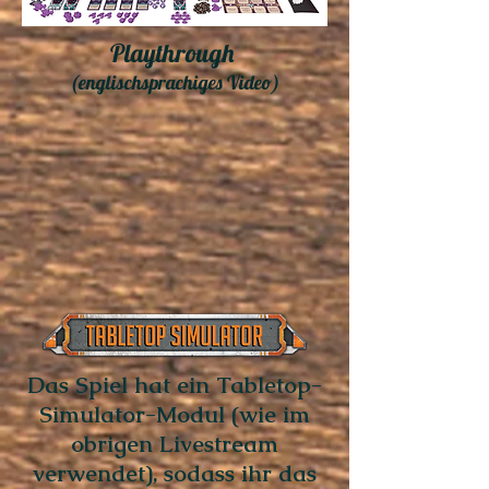
Playthrough
(englischsprachiges Video)
Das Spiel hat ein Tabletop-
Simulator-Modul (wie im
obrigen Livestream
verwendet), sodass ihr das