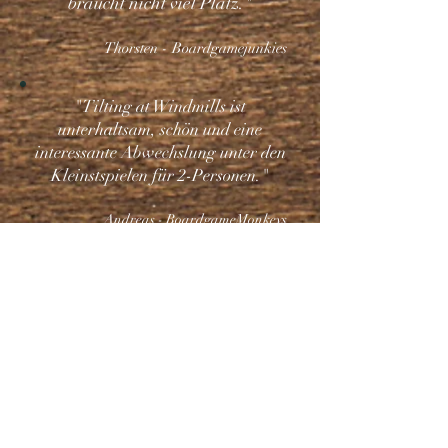
braucht nicht viel Platz."
Thorsten - Boardgamejunkies
"Tilting at Windmills ist
unterhaltsam, schön und eine
interessante Abwechslung unter den
Kleinstspielen für 2-Personen."
Andreas - BoardgameMonkeys
Preview at Spiel '17
(englischsprachiges Video)