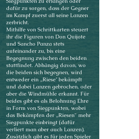
Siegpunkten zu erlangen oder
dafür zu sorgen, dass der Gegner
im Kampf zuerst all seine Lanzen
zerbricht.
Mithilfe von Schrittkarten steuert
ihr die Figuren von Don Quijote
und Sancho Panza stets
aufeinander zu, bis eine
Begegnung zwischen den beiden
stattfindet. Abhängig davon, wo
die beiden sich begegnen, wird
entweder ein „Riese″ bekämpft
und dabei Lanzen gebrochen, oder
aber die Windmühle erkannt. Für
beides gibt es als Belohnung Ehre
in Form von Siegpunkten, wobei
das Bekämpfen der „Riesen" mehr
Siegpunkte einbringt (dafür
verliert man aber auch Lanzen).
Zusätzlich gibt es für jeden Spieler