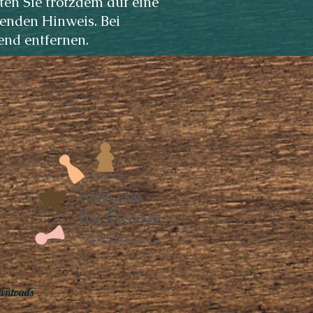
ten Sie trotzdem auf eine
enden Hinweis. Bei
nd entfernen.
wnloads