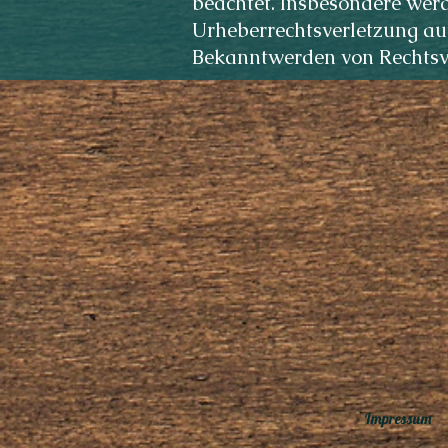
beachtet. Insbesondere werde
Urheberrechtsverletzung au
Bekanntwerden von Rechtsve
Impressum