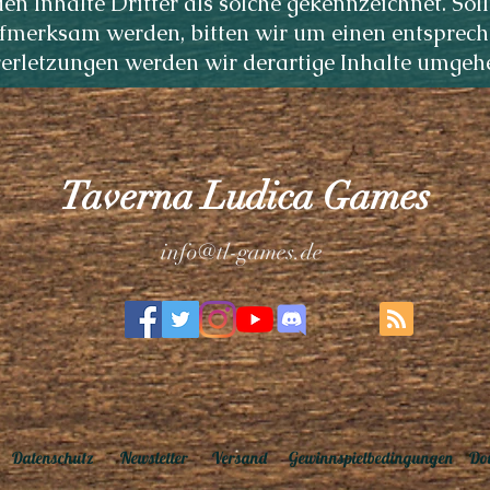
n Inhalte Dritter als solche gekennzeichnet. Soll
fmerksam werden, bitten wir um einen entsprech
rletzungen werden wir derartige Inhalte umgehe
Taverna Ludica Games
info@tl-games.de
Datenschutz
Newsletter
Versand
Gewinnspielbedingungen
Do