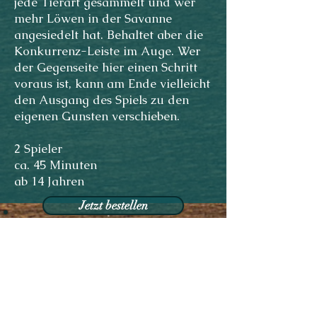
jede Tierart gesammelt und wer
mehr Löwen in der Savanne
angesiedelt hat. Behaltet aber die
Konkurrenz-Leiste im Auge. Wer
der Gegenseite hier einen Schritt
voraus ist, kann am Ende vielleicht
den Ausgang des Spiels zu den
eigenen Gunsten verschieben.
2 Spieler
ca. 45 Minuten
ab 14 Jahren
Jetzt bestellen
„Alles in allem ist Serengeti eine
Weiterempfehlung wert.“
Wolfgang - brettspieler1