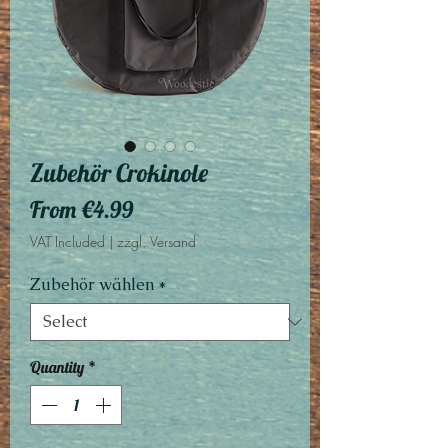
Zubehör Crokinole
Sale
From
€4.99
Price
VAT Included
|
zzgl. Versand
Zubehör wählen
*
Quantity
*