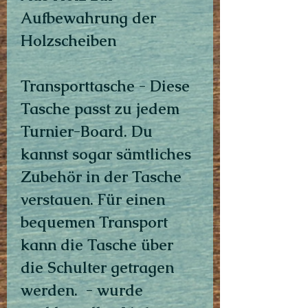
Aufbewahrung der
Holzscheiben
Transporttasche - Diese
Tasche passt zu jedem
Turnier-Board. Du
kannst sogar sämtliches
Zubehör in der Tasche
verstauen. Für einen
bequemen Transport
kann die Tasche über
die Schulter getragen
werden. - wurde