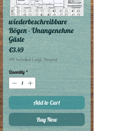
wiederbeschreibbare
Bögen - Unangenehme
Gäste
Price
€3.49
VAT Included
|
zzgl. Versand
Quantity
*
Add to Cart
Buy Now