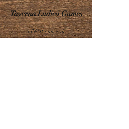
Taverna Ludica Games
info@tl-games.de
Impressum
Datenschutz
Newsletter
Versand