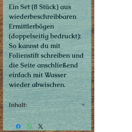
Ein Set (8 Stück) aus
wiederbeschreibbaren
Ermittlerbögen
(doppelseitig bedruckt):
So kannst du mit
Folienstift schreiben und
die Seite anschließend
einfach mit Wasser
wieder abwischen.
Inhalt:
8 wiederbeschreibbare
Ermittlerbögen