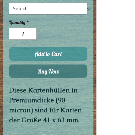
Quantity
*
Add to Cart
Buy Now
Diese Kartenhüllen in
Premiumdicke (90
micron) sind für Karten
der Größe 41 x 63 mm.