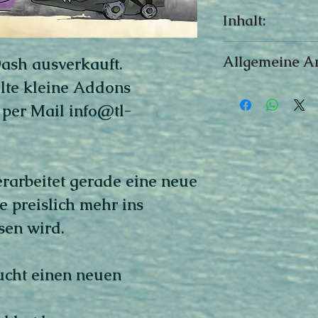
Inhalt:
2 Doppelseitige S
Allgemeine A
ash ausverkauft.
12 Dodinominiat
elte kleine Addons
12 Dodinofigure
1- 6 Spieler
64 Bewegungska
r per Mail info@tl-
ca. 20 Minuten
16 Verstärkungs
12 Rennkarten
2 Würfel
5 Geschosssteine
erarbeitet gerade eine neue
Baumstamm, Ei, 
ie preislich mehr ins
1 Startspielerma
sen wird.
ucht einen neuen