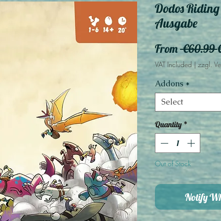
Dodos Riding
Ausgabe
From
 €60.99 
P
VAT Included
|
zzgl. V
Addons
*
Select
Quantity
*
Out of Stock
Notify W