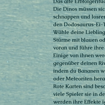
Das alte Erbfolgeritu
Die Dinos müssen si
schnappen und losre
den Dodosaurus-Ei-T
Wähle deine Lieblin
Stürme mit blauen o
voran und führe ihre 
Einige von ihnen wer
gegenüber deinen Riva
indem du Bananen wir
oder Meteoriten herab
Rote Karten sind bes
viele Spieler sie in 
werden ihre Effekte i