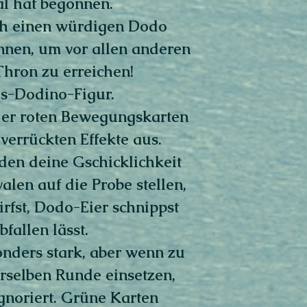
al hat begonnen.
ch einen würdigen Dodo
nnen, um vor allen anderen
hron zu erreichen!
gs-Dodino-Figur.
der roten Bewegungskarten
verrückten Effekte aus.
den deine Gschicklichkeit
len auf die Probe stellen,
fst, Dodo-Eier schnippst
fallen lässt.
onders stark, aber wenn zu
derselben Runde einsetzen,
gnoriert. Grüne Karten