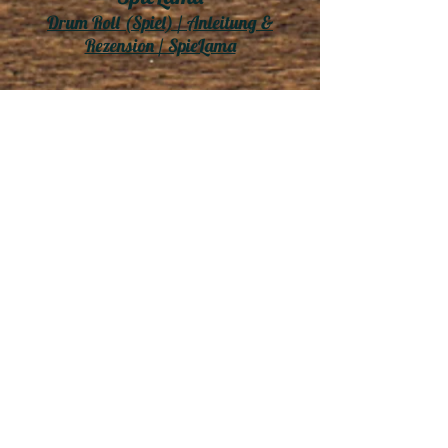
Drum Roll (Spiel) / Anleitung &
Rezension / SpieLama
Final Thougts - Rahdo
(englischsprachig)